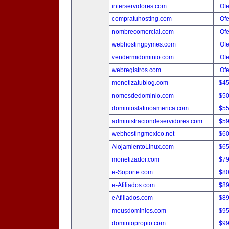
interservidores.com
Ofe
compratuhosting.com
Ofe
nombrecomercial.com
Ofe
webhostingpymes.com
Ofe
vendermidominio.com
Ofe
webregistros.com
Ofe
monetizatublog.com
$4
nomesdedominio.com
$5
dominioslatinoamerica.com
$5
administraciondeservidores.com
$5
webhostingmexico.net
$6
AlojamientoLinux.com
$6
monetizador.com
$7
e-Soporte.com
$8
e-Afiliados.com
$8
eAfiliados.com
$8
meusdominios.com
$9
dominiopropio.com
$9