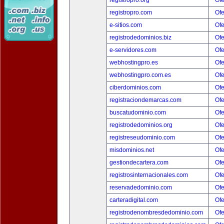
registropro.org
Ofe
registropro.com
Ofe
e-sitios.com
Ofe
registrodedominios.biz
Ofe
e-servidores.com
Ofe
webhostingpro.es
Ofe
webhostingpro.com.es
Ofe
ciberdominios.com
Ofe
registraciondemarcas.com
Ofe
buscatudominio.com
Ofe
registrodedominios.org
Ofe
registreseudominio.com
Ofe
misdominios.net
Ofe
gestiondecartera.com
Ofe
registrosinternacionales.com
Ofe
reservadedominio.com
Ofe
carteradigital.com
Ofe
registrodenombresdedominio.com
Ofe