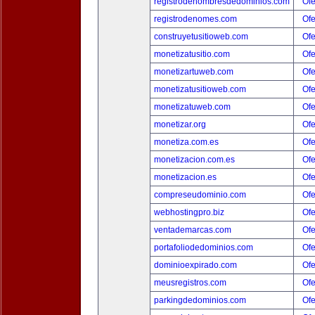
registrodenombresdedominios.com
Ofe
registrodenomes.com
Ofe
construyetusitioweb.com
Ofe
monetizatusitio.com
Ofe
monetizartuweb.com
Ofe
monetizatusitioweb.com
Ofe
monetizatuweb.com
Ofe
monetizar.org
Ofe
monetiza.com.es
Ofe
monetizacion.com.es
Ofe
monetizacion.es
Ofe
compreseudominio.com
Ofe
webhostingpro.biz
Ofe
ventademarcas.com
Ofe
portafoliodedominios.com
Ofe
dominioexpirado.com
Ofe
meusregistros.com
Ofe
parkingdedominios.com
Ofe