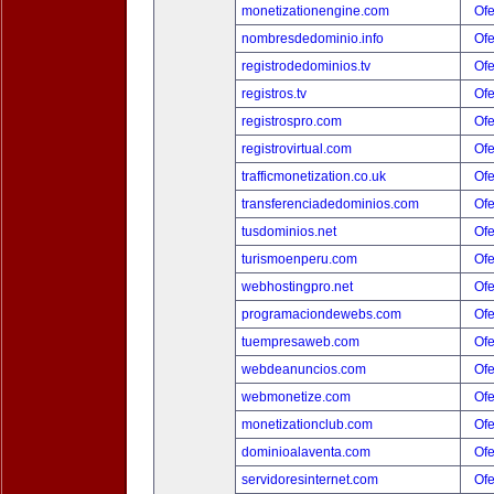
monetizationengine.com
Ofe
nombresdedominio.info
Ofe
registrodedominios.tv
Ofe
registros.tv
Ofe
registrospro.com
Ofe
registrovirtual.com
Ofe
trafficmonetization.co.uk
Ofe
transferenciadedominios.com
Ofe
tusdominios.net
Ofe
turismoenperu.com
Ofe
webhostingpro.net
Ofe
programaciondewebs.com
Ofe
tuempresaweb.com
Ofe
webdeanuncios.com
Ofe
webmonetize.com
Ofe
monetizationclub.com
Ofe
dominioalaventa.com
Ofe
servidoresinternet.com
Ofe