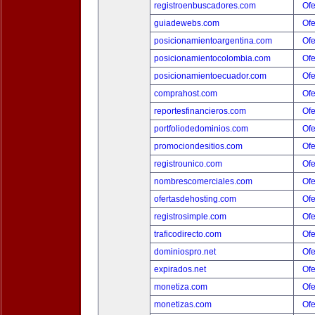
registroenbuscadores.com
Ofe
guiadewebs.com
Ofe
posicionamientoargentina.com
Ofe
posicionamientocolombia.com
Ofe
posicionamientoecuador.com
Ofe
comprahost.com
Ofe
reportesfinancieros.com
Ofe
portfoliodedominios.com
Ofe
promociondesitios.com
Ofe
registrounico.com
Ofe
nombrescomerciales.com
Ofe
ofertasdehosting.com
Ofe
registrosimple.com
Ofe
traficodirecto.com
Ofe
dominiospro.net
Ofe
expirados.net
Ofe
monetiza.com
Ofe
monetizas.com
Ofe