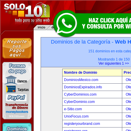
Dominios de la Categoría -
Web H
151 dominios en esta categ
Mostrando 1 de 150
Ver siguientes 1 >>
Nombre de Dominio
Prec
DominiosMexico.com
Ofe
DominiosExpirados.info
Ofe
CyberDominios.com
Ofe
CyberDominio.com
Ofe
e-Sitio.com
Ofe
UnixFocus.com
Ofe
registeryourbrand.com
Ofe