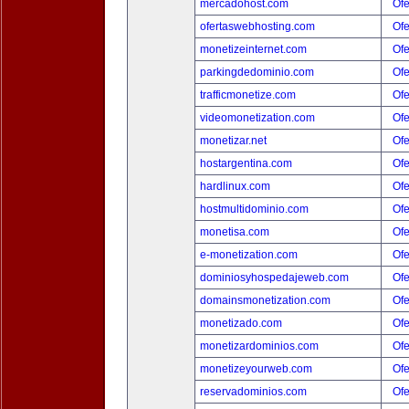
mercadohost.com
Ofe
ofertaswebhosting.com
Ofe
monetizeinternet.com
Ofe
parkingdedominio.com
Ofe
trafficmonetize.com
Ofe
videomonetization.com
Ofe
monetizar.net
Ofe
hostargentina.com
Ofe
hardlinux.com
Ofe
hostmultidominio.com
Ofe
monetisa.com
Ofe
e-monetization.com
Ofe
dominiosyhospedajeweb.com
Ofe
domainsmonetization.com
Ofe
monetizado.com
Ofe
monetizardominios.com
Ofe
monetizeyourweb.com
Ofe
reservadominios.com
Ofe