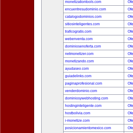
monetizationtools.com
Ofe
encuentresudominio.com
Ofe
catalogodominios.com
Ofe
sitiosinteligentes.com
Ofe
traficogratis.com
Ofe
webenventa.com
Ofe
dominiosenoferta.com
Ofe
netmonetizer.com
Ofe
monetizando.com
Ofe
ayudaseo.com
Ofe
guiadelinks.com
Ofe
paginaprofesional.com
Ofe
venderdominio.com
Ofe
dominiosywebhosting.com
Ofe
hostinginteligente.com
Ofe
hostbolivia.com
Ofe
i-monetize.com
Ofe
posicionamientomexico.com
Ofe