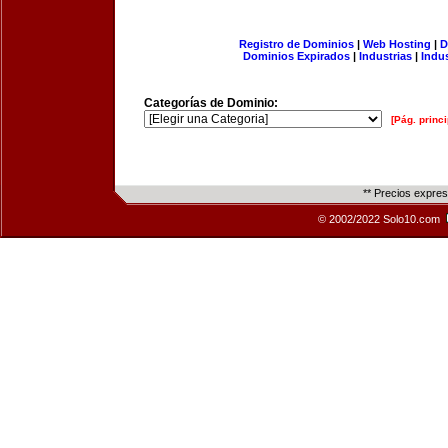
Registro de Dominios
|
Web Hosting
|
D
Dominios Expirados
|
Industrias
|
Indu
Categorías de Dominio:
[Pág. princi
** Precios expre
© 2002/2022 Solo10.com