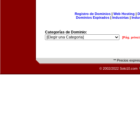
Registro de Dominios
|
Web Hosting
|
D
Dominios Expirados
|
Industrias
|
Indu
Categorías de Dominio:
[Pág. princi
** Precios expre
© 2002/2022 Solo10.com