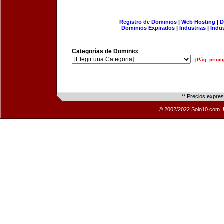
Registro de Dominios
|
Web Hosting
|
D
Dominios Expirados
|
Industrias
|
Indu
Categorías de Dominio:
[Pág. princi
** Precios expre
© 2002/2022 Solo10.com