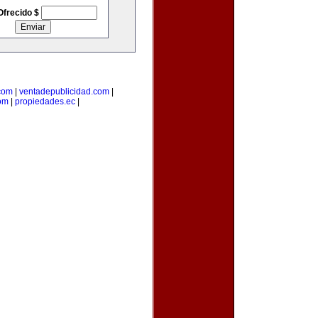
Ofrecido $
com
|
ventadepublicidad.com
|
om
|
propiedades.ec
|