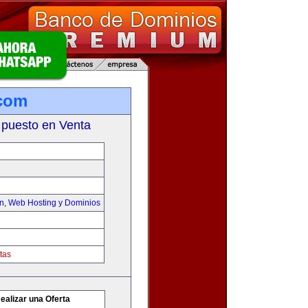
.com
 puesto en Venta
on
,
Web Hosting y Dominios
tas
ealizar una Oferta