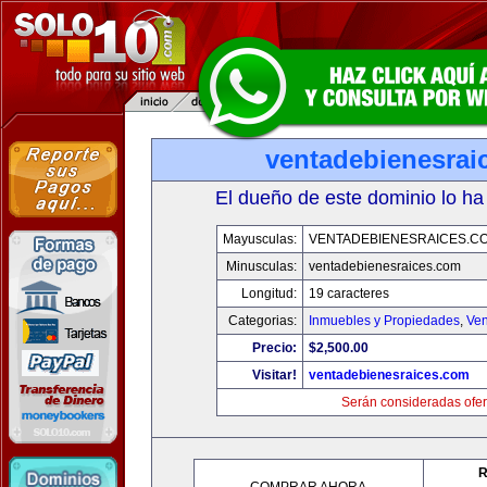
ventadebienesrai
El dueño de este dominio lo ha
Mayusculas:
VENTADEBIENESRAICES.C
Minusculas:
ventadebienesraices.com
Longitud:
19 caracteres
Categorias:
Inmuebles y Propiedades
,
Ven
Precio:
$2,500.00
Visitar!
ventadebienesraices.com
Serán consideradas ofer
R