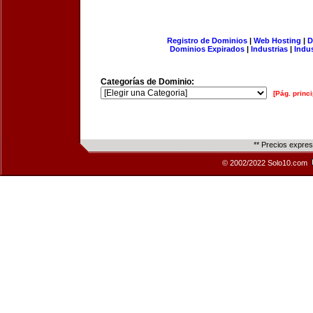
Registro de Dominios
|
Web Hosting
|
D
Dominios Expirados
|
Industrias
|
Indu
Categorías de Dominio:
[Pág. princi
** Precios expre
© 2002/2022 Solo10.com