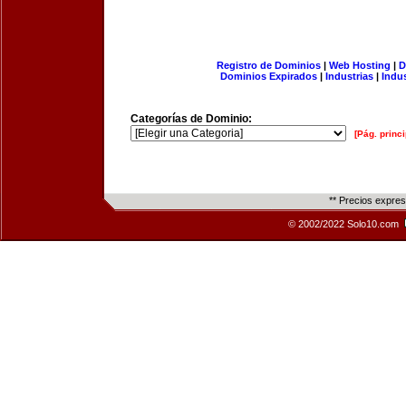
Registro de Dominios
|
Web Hosting
|
D
Dominios Expirados
|
Industrias
|
Indu
Categorías de Dominio:
[Pág. princi
** Precios expre
© 2002/2022 Solo10.com