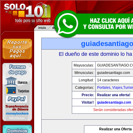
guiadesantiag
El dueño de este dominio lo ha
Mayusculas:
GUIADESANTIAGO.
Minusculas:
guiadesantiago.com
Longitud:
14 caracteres
Categorias:
Portales
,
Viajes,Turi
Precio:
Realizar una oferta!
Visitar!
guiadesantiago.com
Serán consideradas ofer
Realizar una Oferta