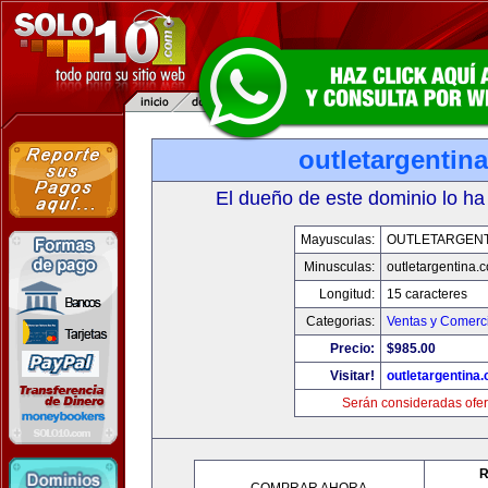
outletargentin
El dueño de este dominio lo ha
Mayusculas:
OUTLETARGENT
Minusculas:
outletargentina.
Longitud:
15 caracteres
Categorias:
Ventas y Comerci
Precio:
$985.00
Visitar!
outletargentina
Serán consideradas ofer
R