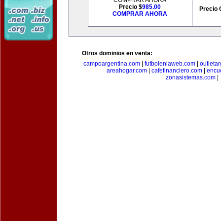
COMPRAR AHORA
Precio $
985.00
Precio 
COMPRAR AHORA
Otros dominios en venta:
campoargentina.com
|
futbolenlaweb.com
|
outleta
areahogar.com
|
cafefinanciero.com
|
encu
zonasistemas.com
|