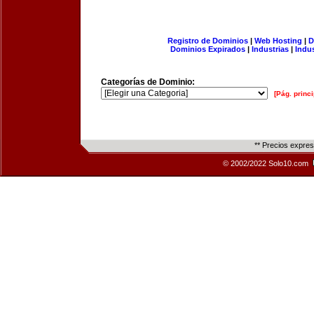
Registro de Dominios
|
Web Hosting
|
D
Dominios Expirados
|
Industrias
|
Indu
Categorías de Dominio:
[Pág. princi
** Precios expre
© 2002/2022 Solo10.com