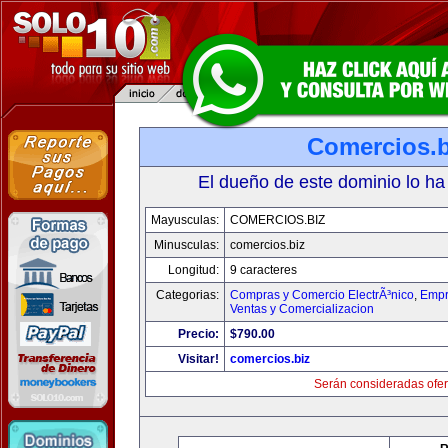
Comercios.b
El dueño de este dominio lo ha
Mayusculas:
COMERCIOS.BIZ
Minusculas:
comercios.biz
Longitud:
9 caracteres
Categorias:
Compras y Comercio ElectrÃ³nico
,
Empr
Ventas y Comercializacion
Precio:
$790.00
Visitar!
comercios.biz
Serán consideradas ofer