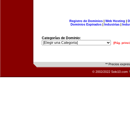
Registro de Dominios
|
Web Hosting
|
D
Dominios Expirados
|
Industrias
|
Indu
Categorías de Dominio:
[Pág. princi
** Precios expre
© 2002/2022 Solo10.com