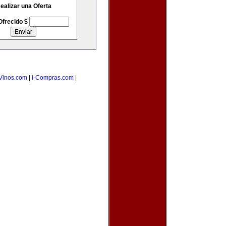
ealizar una Oferta
Ofrecido $
Vinos.com
|
i-Compras.com
|