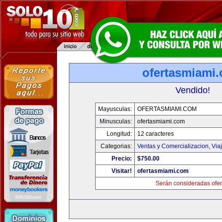
ofertasmiami
Vendido!
Mayusculas:
OFERTASMIAMI.COM
Minusculas:
ofertasmiami.com
Longitud:
12 caracteres
Categorias:
Ventas y Comercializacion
,
Via
Precio:
$750.00
Visitar!
ofertasmiami.com
Serán consideradas ofer