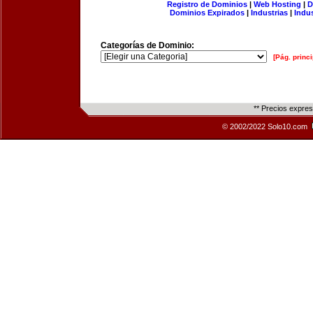
Registro de Dominios
|
Web Hosting
|
D
Dominios Expirados
|
Industrias
|
Indu
Categorías de Dominio:
[Pág. princi
** Precios expre
© 2002/2022 Solo10.com