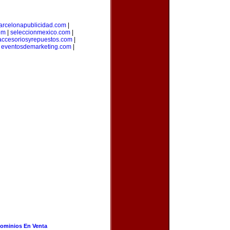
arcelonapublicidad.com
|
om
|
seleccionmexico.com
|
accesoriosyrepuestos.com
|
|
eventosdemarketing.com
|
ominios En Venta