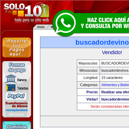
buscadordevin
Vendido!
Mayusculas:
BUSCADORDEV
Minusculas:
buscadordevinos
Longitud:
15 caracteres
Categorias:
Alimentos y Bebi
Precio:
Realizar una ofer
Visitar!
buscadordevino
Serán consideradas ofer