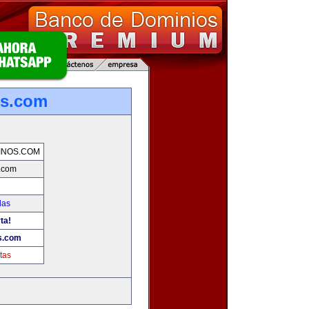
os.com
INOS.COM
.com
das
ta!
s.com
tas