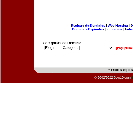
Registro de Dominios
|
Web Hosting
|
D
Dominios Expirados
|
Industrias
|
Indu
Categorías de Dominio:
[Pág. princi
** Precios expre
© 2002/2022 Solo10.com