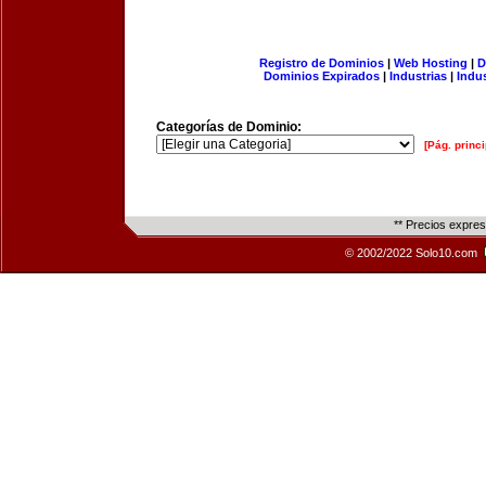
Registro de Dominios
|
Web Hosting
|
D
Dominios Expirados
|
Industrias
|
Indu
Categorías de Dominio:
[Pág. princi
** Precios expre
© 2002/2022 Solo10.com