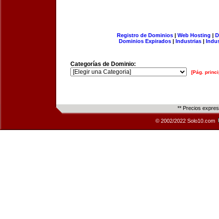
Registro de Dominios
|
Web Hosting
|
D
Dominios Expirados
|
Industrias
|
Indu
Categorías de Dominio:
[Pág. princi
** Precios expre
© 2002/2022 Solo10.com