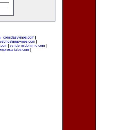
m
|
comidasyvinos.com
|
webhostingpymes.com
|
.com
|
vendermidominio.com
|
empresariales.com
|