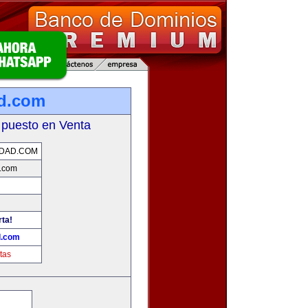
d.com
 puesto en Venta
IDAD.COM
.com
rta!
d.com
tas