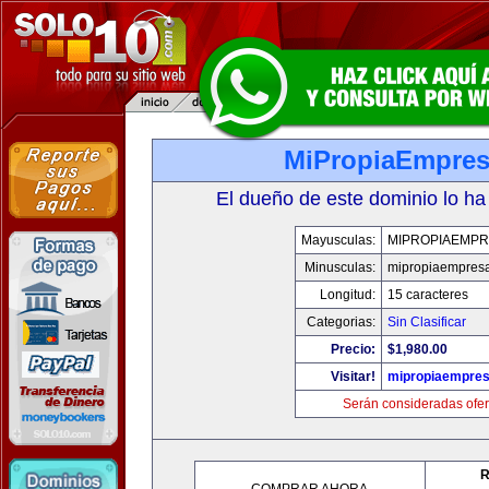
MiPropiaEmpre
El dueño de este dominio lo ha
Mayusculas:
MIPROPIAEMPR
Minusculas:
mipropiaempres
Longitud:
15 caracteres
Categorias:
Sin Clasificar
Precio:
$1,980.00
Visitar!
mipropiaempre
Serán consideradas ofer
R