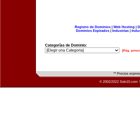
Registro de Dominios
|
Web Hosting
|
D
Dominios Expirados
|
Industrias
|
Indu
Categorías de Dominio:
[Pág. princi
** Precios expre
© 2002/2022 Solo10.com