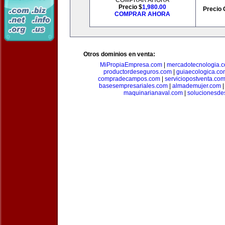
COMPRAR AHORA
Precio $
1,980.00
Precio 
COMPRAR AHORA
Otros dominios en venta:
MiPropiaEmpresa.com
|
mercadotecnologia.
productordeseguros.com
|
guiaecologica.co
compradecampos.com
|
serviciopostventa.co
basesempresariales.com
|
almademujer.com
maquinarianaval.com
|
solucionesde