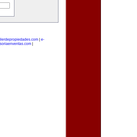
ilerdepropiedades.com
|
e-
soriaenventas.com
|