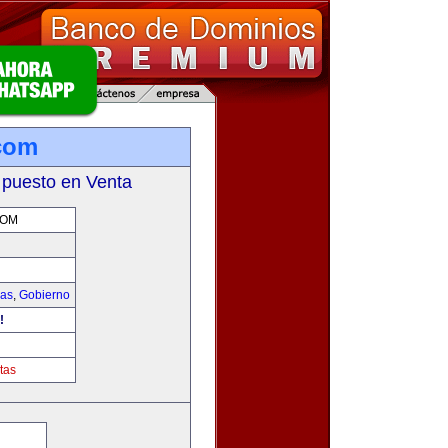
.com
 puesto en Venta
COM
ias
,
Gobierno
!
tas