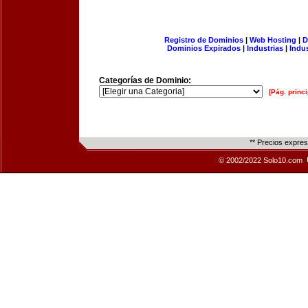
Registro de Dominios
|
Web Hosting
|
D
Dominios Expirados
|
Industrias
|
Indu
Categorías de Dominio:
[Pág. princi
** Precios expre
© 2002/2022 Solo10.com