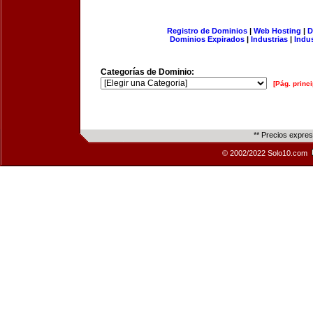
Registro de Dominios
|
Web Hosting
|
D
Dominios Expirados
|
Industrias
|
Indu
Categorías de Dominio:
[Pág. princi
** Precios expre
© 2002/2022 Solo10.com