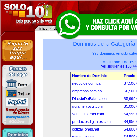
Dominios de la Categoría
385 dominios en esta categ
Mostrando 1 de 150
Ver siguientes 150 >>
Nombre de Dominio
Precio
negocios.com.pa
$7,500
empresas.com.pa
$6,500
DirectoDeFabrica.com
$5,999
guiamercosur.com
$5,000
VentasInternet.com
$4,999
productosdigitales.com
$4,950
cotizaciones.net
$4,800